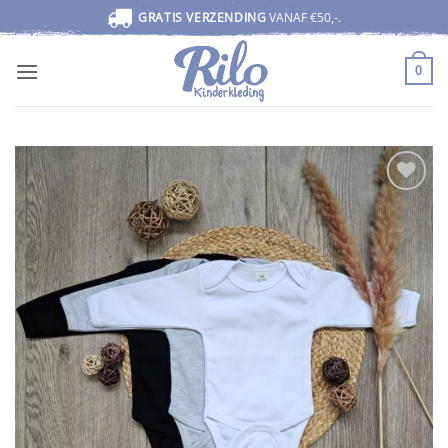
Ga
GRATIS VERZENDING
VANAF €50,-.
naar
inhoud
0
Toevoegen
aan
wenslijst