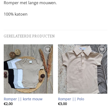
Romper met lange mouwen.
100% katoen
GERELATEERDE PRODUCTEN
Toevoegen
Toevoegen
aan
aan
wenslijst
wenslijst
Romper || korte mouw
Romper || Polo
€
2,00
€
3,00