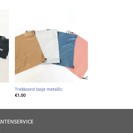
gen
Toevoegen
aan
st
wenslijst
Trekkoord tasje metallic
€
1,00
ANTENSERVICE