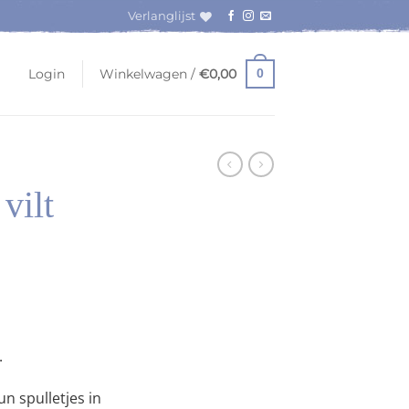
Verlanglijst
Login
Winkelwagen /
€
0,00
0
vilt
.
n spulletjes in