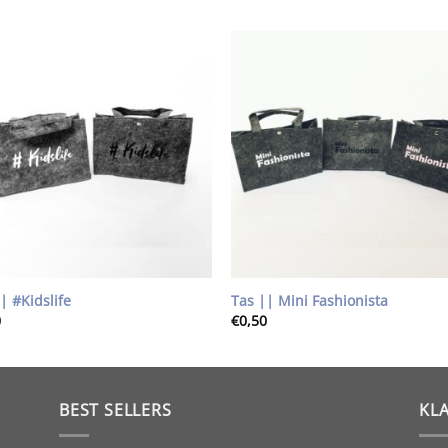
Toevoegen
Toevoe
aan
aan
wenslijst
wenslij
| #Kidslife
Tas || Mini Fashionista
0
€
0,50
BEST SELLERS
KL