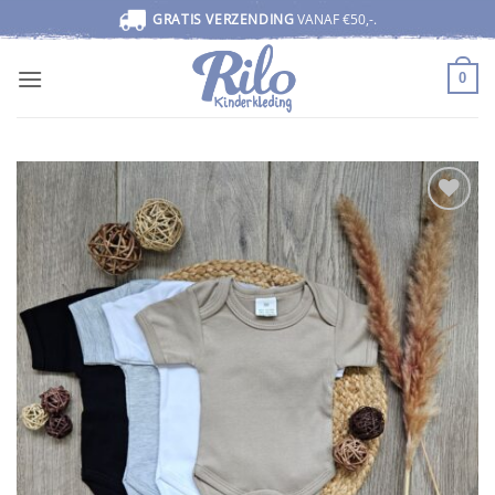
Ga
GRATIS VERZENDING
VANAF €50,-.
naar
inhoud
0
Toevoegen
aan
wenslijst