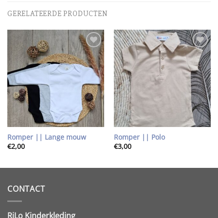
GERELATEERDE PRODUCTEN
Toevoegen
Toevoegen
aan
aan
wenslijst
wenslijst
Romper || Lange mouw
Romper || Polo
€
2,00
€
3,00
CONTACT
RiLo Kinderkleding