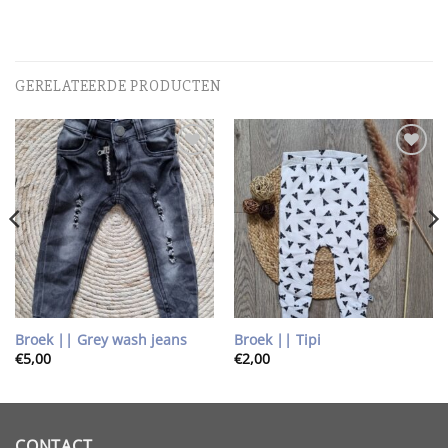
GERELATEERDE PRODUCTEN
Toevoegen
Toevoegen
aan
aan
wenslijst
wenslijst
Broek || Grey wash jeans
Broek || Tipi
€
5,00
€
2,00
CONTACT