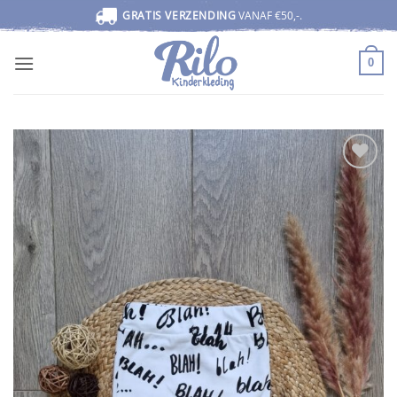
Ga
GRATIS VERZENDING
VANAF €50,-.
naar
inhoud
0
Toevoegen
aan
wenslijst