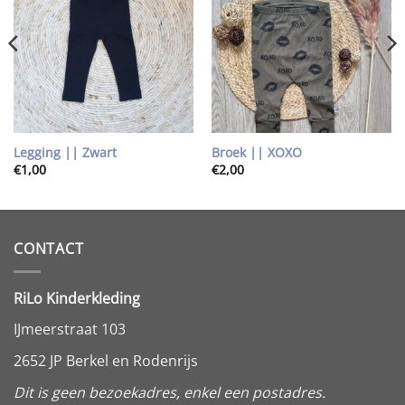
aan
aan
wenslijst
wenslijst
Legging || Zwart
Broek || XOXO
€
1,00
€
2,00
CONTACT
RiLo Kinderkleding
IJmeerstraat 103
2652 JP Berkel en Rodenrijs
Dit is geen bezoekadres, enkel een postadres.