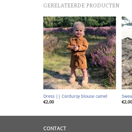
GERELATEERDE PRODUCTEN
Toevoegen
Toevoegen
aan
aan
wenslijst
wenslijst
eo grijs/zwart
Dress || Corduroy blouse camel
Swea
€
2,00
€
2,0
CONTACT