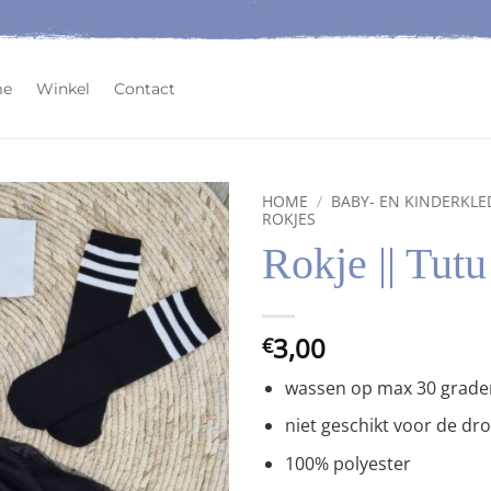
me
Winkel
Contact
HOME
/
BABY- EN KINDERKLE
ROKJES
Rokje || Tutu
Toevoegen
aan
wenslijst
3,00
€
wassen op max 30 grade
niet geschikt voor de dr
100% polyester