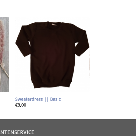
gen
Toevoegen
aan
st
wenslijst
Sweaterdress || Basic
€
3,00
ANTENSERVICE