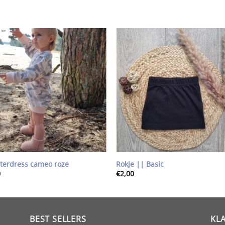
Toevoegen
Toevoe
aan
aan
wenslijst
wenslij
terdress cameo roze
Rokje || Basic
0
€
2,00
BEST SELLERS
KL