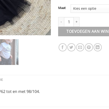
Maat
Rokje || Tutu zwart aantal
TOEVOEGEN AAN WI
IE
6/62 tot en met 98/104.