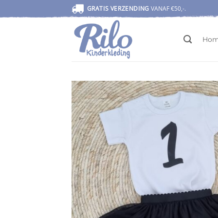
Ga
GRATIS VERZENDING
VANAF €50,-.
naar
inhoud
Ho