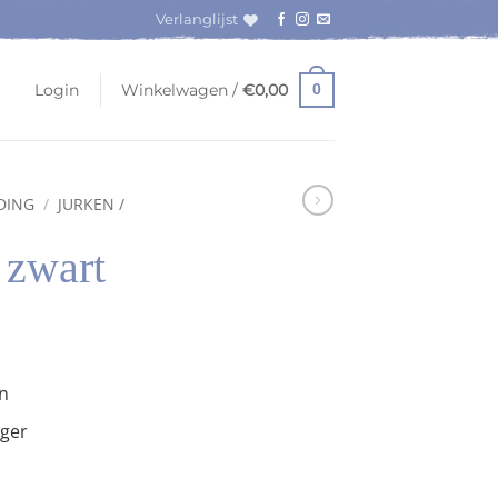
Verlanglijst
Login
Winkelwagen /
€
0,00
0
DING
/
JURKEN /
 zwart
n
oger