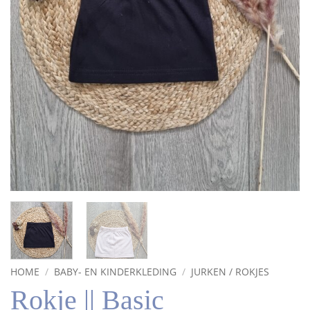
HOME
/
BABY- EN KINDERKLEDING
/
JURKEN / ROKJES
Rokje || Basic