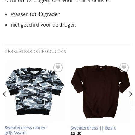
zacht om te dragen, zelfs voor de allerkleinste.
Wassen tot 40 graden
niet geschikt voor de droger.
GERELATEERDE PRODUCTEN
Toevoegen
Toevoegen
aan
aan
wenslijst
wenslijst
Sweaterdress cameo
Sweaterdress || Basic
grijs/zwart
€
3,00