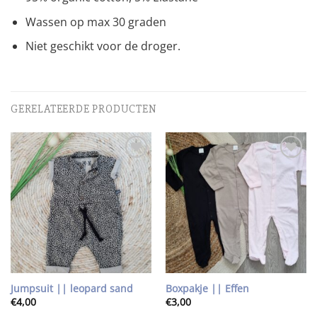
Wassen op max 30 graden
Niet geschikt voor de droger.
GERELATEERDE PRODUCTEN
Toevoegen
Toevoegen
aan
aan
wenslijst
wenslijst
Jumpsuit || leopard sand
Boxpakje || Effen
€
4,00
€
3,00