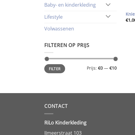
Baby- en kinderkleding
Knie
Lifestyle
€
1,0
Volwassenen
FILTEREN OP PRIJS
Min.
Max.
Prijs:
€0
—
€10
FILTER
prijs
prijs
CONTACT
RiLo Kinderkleding
IJmeerstraat 103