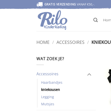
Ga
GRATIS VERZENDING
VANAF €50,-.
naar
inhoud
Ho
HOME
/
ACCESSOIRES
/
KNIEKOU
WAT ZOEK JE?
Accessoires
Haarbandjes
kniekousen
Legging
Mutsjes