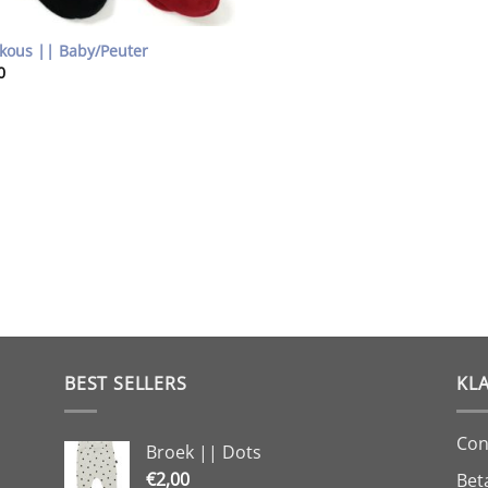
kous || Baby/Peuter
0
BEST SELLERS
KL
Con
Broek || Dots
€
2,00
Bet