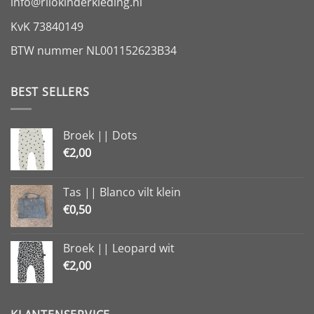
info@rilokinderkleding.nl
KvK 73840149
BTW nummer NL001152623B34
BEST SELLERS
Broek || Dots
€
2,00
Tas || Blanco vilt klein
€
0,50
Broek || Leopard wit
€
2,00